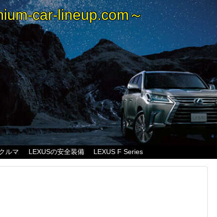
m-car-lineup.com～
のクルマ
LEXUSの安全装備
LEXUS F Series