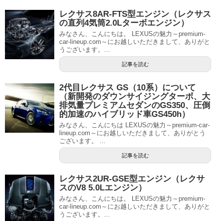
レクサス8AR-FTS型エンジン（レクサス
の直列4気筒2.0Lターボエンジン）
みなさん、こんにちは。 LEXUSの魅力～premium-
car-lineup.com～にお越しいただきまして、ありがと
うございます。...
記事を読む
2代目レクサス GS（10系）について
（新開発のダウンサイジングターボ、大
排気量プレミアムセダンのGS350、圧倒
的加速のハイブリッド車GS450h）
みなさん、こんにちは LEXUSの魅力～premium-car-
lineup.com～にお越しいただきまして、ありがとう
ございます。 ...
記事を読む
レクサス2UR-GSE型エンジン（レクサ
スのV8 5.0Lエンジン）
みなさん、こんにちは。 LEXUSの魅力～premium-
car-lineup.com～にお越しいただきまして、ありがと
うございます。...